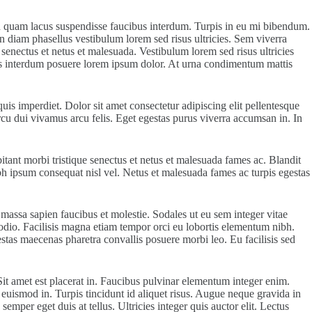
on quam lacus suspendisse faucibus interdum. Turpis in eu mi bibendum.
n diam phasellus vestibulum lorem sed risus ultricies. Sem viverra
 senectus et netus et malesuada. Vestibulum lorem sed risus ultricies
ibus interdum posuere lorem ipsum dolor. At urna condimentum mattis
is imperdiet. Dolor sit amet consectetur adipiscing elit pellentesque
arcu dui vivamus arcu felis. Eget egestas purus viverra accumsan in. In
tant morbi tristique senectus et netus et malesuada fames ac. Blandit
ibh ipsum consequat nisl vel. Netus et malesuada fames ac turpis egestas
 massa sapien faucibus et molestie. Sodales ut eu sem integer vitae
 odio. Facilisis magna etiam tempor orci eu lobortis elementum nibh.
estas maecenas pharetra convallis posuere morbi leo. Eu facilisis sed
it amet est placerat in. Faucibus pulvinar elementum integer enim.
euismod in. Turpis tincidunt id aliquet risus. Augue neque gravida in
mper eget duis at tellus. Ultricies integer quis auctor elit. Lectus