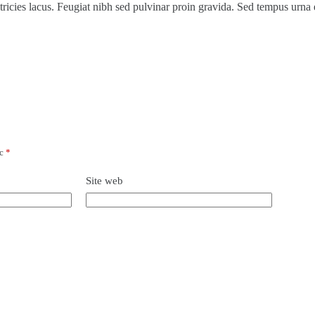
ltricies lacus. Feugiat nibh sed pulvinar proin gravida. Sed tempus urn
ec
*
Site web