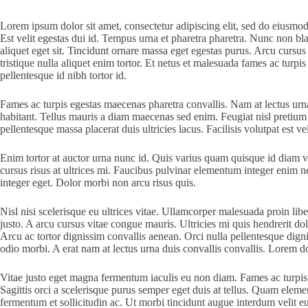
Lorem ipsum dolor sit amet, consectetur adipiscing elit, sed do eiusmo
Est velit egestas dui id. Tempus urna et pharetra pharetra. Nunc non bl
aliquet eget sit. Tincidunt ornare massa eget egestas purus. Arcu cursus
tristique nulla aliquet enim tortor. Et netus et malesuada fames ac tu
pellentesque id nibh tortor id.
Fames ac turpis egestas maecenas pharetra convallis. Nam at lectus urna
habitant. Tellus mauris a diam maecenas sed enim. Feugiat nisl pretium f
pellentesque massa placerat duis ultricies lacus. Facilisis volutpat est ve
Enim tortor at auctor urna nunc id. Quis varius quam quisque id diam ve
cursus risus at ultrices mi. Faucibus pulvinar elementum integer enim n
integer eget. Dolor morbi non arcu risus quis.
Nisl nisi scelerisque eu ultrices vitae. Ullamcorper malesuada proin li
justo. A arcu cursus vitae congue mauris. Ultricies mi quis hendrerit 
Arcu ac tortor dignissim convallis aenean. Orci nulla pellentesque digni
odio morbi. A erat nam at lectus urna duis convallis convallis. Lorem d
Vitae justo eget magna fermentum iaculis eu non diam. Fames ac turpis e
Sagittis orci a scelerisque purus semper eget duis at tellus. Quam ele
fermentum et sollicitudin ac. Ut morbi tincidunt augue interdum velit eu