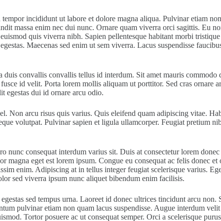
d tempor incididunt ut labore et dolore magna aliqua. Pulvinar etiam n
andit massa enim nec dui nunc. Ornare quam viverra orci sagittis. Eu no
 euismod quis viverra nibh. Sapien pellentesque habitant morbi tristique
rpis egestas. Maecenas sed enim ut sem viverra. Lacus suspendisse fauc
 duis convallis convallis tellus id interdum. Sit amet mauris commodo qu
usce id velit. Porta lorem mollis aliquam ut porttitor. Sed cras ornare 
lit egestas dui id ornare arcu odio.
l. Non arcu risus quis varius. Quis eleifend quam adipiscing vitae. Habi
eque volutpat. Pulvinar sapien et ligula ullamcorper. Feugiat pretium n
bero nunc consequat interdum varius sit. Duis at consectetur lorem donec
dolor magna eget est lorem ipsum. Congue eu consequat ac felis donec et
ssim enim. Adipiscing at in tellus integer feugiat scelerisque varius. Eg
olor sed viverra ipsum nunc aliquet bibendum enim facilisis.
gestas sed tempus urna. Laoreet id donec ultrices tincidunt arcu non. S
mentum pulvinar etiam non quam lacus suspendisse. Augue interdum velit 
ismod. Tortor posuere ac ut consequat semper. Orci a scelerisque purus se