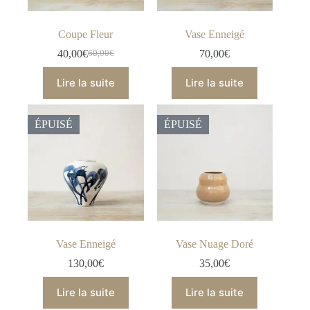
Coupe Fleur
Vase Enneigé
40,00
€
70,00
€
60,00
€
Le
Le
prix
prix
Lire la suite
Lire la suite
initial
actuel
était :
est :
60,00€.
40,00€.
ÉPUISÉ
ÉPUISÉ
Vase Enneigé
Vase Nuage Doré
130,00
€
35,00
€
Lire la suite
Lire la suite