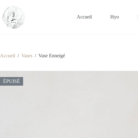
Passer
au
contenu
Accueil
Hyo
Accueil
/
Vases
/
Vase Enneigé
ÉPUISÉ