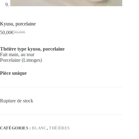
Kyusu, porcelaine
50,00
€
90,00
€
Le
Le
prix
prix
initial
actuel
Théière type kyusu, porcelaine
était :
est :
Fait main, au tour
90,00€.
50,00€.
Porcelaine (Limoges)
Pièce unique
Rupture de stock
CATÉGORIES :
BLANC
,
THÉIÈRES