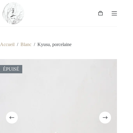
Passer
au
contenu
Panier
d’achat
Accueil
/
Blanc
/
Kyusu, porcelaine
ÉPUISÉ