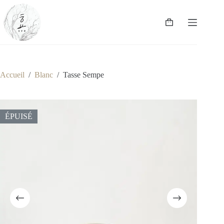
Passer
au
contenu
Panier
d’achat
Accueil
/
Blanc
/
Tasse Sempe
ÉPUISÉ